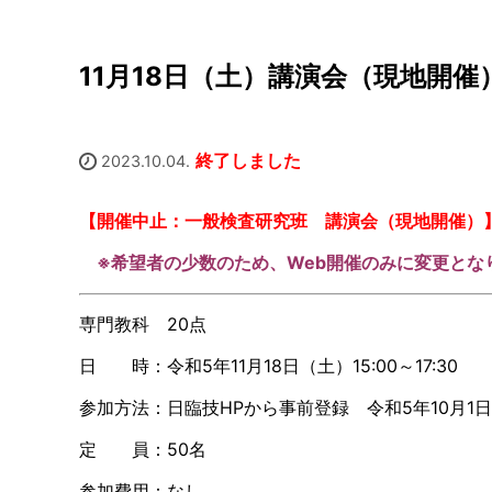
11月18日（土）講演会（現地開催
終了しました
2023.10.04.
【開催中止：一般検査研究班 講演会（現地開催）
※希望者の少数のため、Web開催のみに変更とな
専門教科
20
点
日 時：令和
5
年
11
月
18
日（土）
15:00
～
17:30
参加方法：日臨技
HP
から事前登録 令和
5
年
10
月
1
日
定 員：
50
名
参加費用：なし