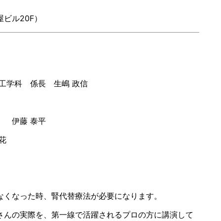
屋ビル
20F
）
」
科 係長 生嶋 政信
伊藤 泰平
花
なくなった時、腎代替療法が必要になります。
んの実際を、第一線で活躍されるプロの方に講演して