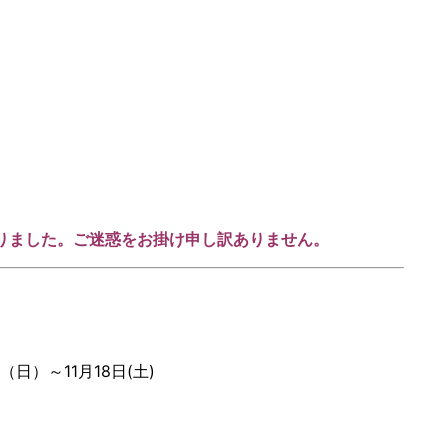
）
】
りました。ご迷惑をお掛け申し訳ありません。
（日）～
11
月
18
日
(
土
)