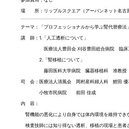
場 所：リップルスクエア（アーバンネット名古
テーマ：「プロフェッショナルから学ぶ腎代替療法
講 師：
1.
「人工透析について」
医療法人豊田会 刈谷豊田総合病院 臨床工学
2.「腎移植について」
藤田医科大学病院 臓器移植科 准教授 
司 会：医療法人清風会 岡村産科婦人科 鯉田 優
小牧市民病院 前田 佳成
内 容：
腎機能の悪化により自身では体内環境を維持でき
検査技師には知り得ない透析、移植の現場と患者さ