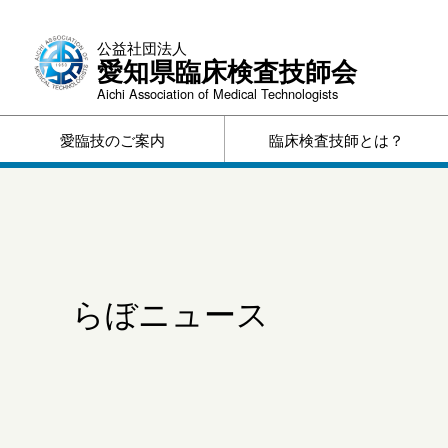
公益社団法人
愛知県臨床検査技師会
Aichi Association of Medical Technologists
愛臨技のご案内
臨床検査技師とは？
会長挨拶
事務所所在地・連絡先
役員一覧
愛臨技規程
議事録
予算・決算書
らぼニュース