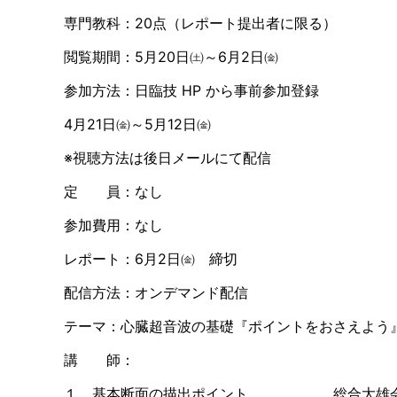
専門教科：
20
点（レポート提出者に限る）
閲覧期間：
5
月
20
日㈯～
6
月
2
日㈮
参加方法：日臨技
HP
から事前参加登録
4
月
21
日㈮～
5
月
12
日㈮
※視聴方法は後日メールにて配信
定 員：なし
参加費用：なし
レポート：
6
月
2
日㈮ 締切
配信方法：オンデマンド配信
テーマ：心臓超音波の基礎『ポイントをおさえよう
講 師：
１．基本断面の描出ポイント 総合大雄会