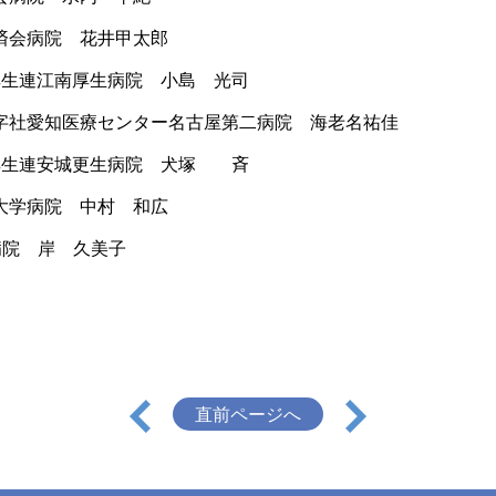
会病院 花井甲太郎
厚生連江南厚生病院 小島 光司
知医療センター名古屋第二病院 海老名祐佳
厚生連安城更生病院 犬塚 斉
病院 中村 和広
院 岸 久美子
直前ページへ