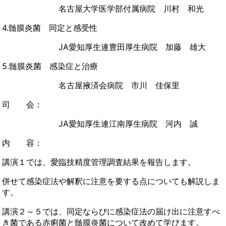
名古屋大学医学部付属病院 川村 和光
4.髄膜炎菌 同定と感受性
JA愛知厚生連豊田厚生病院 加藤 雄大
5.髄膜炎菌 感染症と治療
名古屋掖済会病院 市川 佳保里
司 会：
JA愛知厚生連江南厚生病院 河内 誠
内 容：
講演１では、愛臨技精度管理調査結果を報告します。
併せて感染症法や解釈に注意を要する点についても解説しま
す。
講演２～５では、同定ならびに感染症法の届け出に注意すべ
き菌である赤痢菌と髄膜炎菌について改めて学びます。