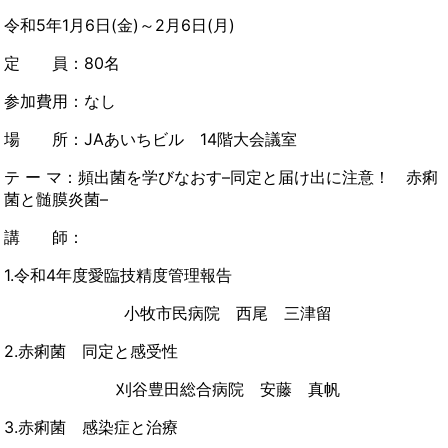
令和5年1月6日
(
金
)
～
2月6
日
(月
)
定 員：80名
参加費用：なし
場 所：
JA
あいちビル
14
階大会議室
テ ー マ：頻出菌を学びなおす
–同定と届け出に注意！ 赤痢
菌と髄膜炎菌
–
講 師：
1.令和4年度愛臨技精度管理報告
小牧市民病院 西尾 三津留
2.赤痢菌 同定と感受性
刈谷豊田総合病院 安藤 真帆
3.赤痢菌 感染症と治療