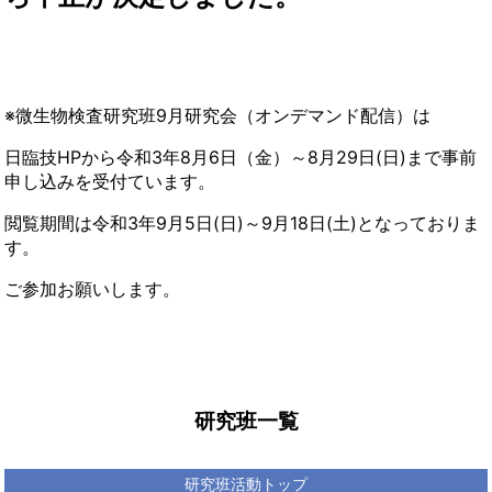
※微生物検査研究班9月研究会（オンデマンド配信）は
日臨技
HP
から令和
3
年8月6日（金）～8月
29
日
(日
)まで事前
申し込みを受付ています。
閲覧期間は令和
3
年9月5日
(
日
)
～9月
18
日
(
土
)となっておりま
す。
ご参加お願いします。
研究班一覧
研究班活動トップ